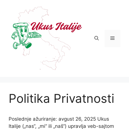
Skip
to
content
Menu
Politika Privatnosti
Poslednje ažuriranje: avgust 26, 2025 Ukus
Italije („nas“, „mi“ ili „naš“) upravlja veb-sajtom