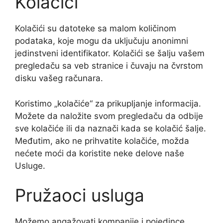
Kolačići
Kolačići su datoteke sa malom količinom
podataka, koje mogu da uključuju anonimni
jedinstveni identifikator. Kolačići se šalju vašem
pregledaču sa veb stranice i čuvaju na čvrstom
disku vašeg računara.
Koristimo „kolačiće“ za prikupljanje informacija.
Možete da naložite svom pregledaču da odbije
sve kolačiće ili da naznači kada se kolačić šalje.
Međutim, ako ne prihvatite kolačiće, možda
nećete moći da koristite neke delove naše
Usluge.
Pružaoci usluga
Možemo angažovati kompanije i pojedince