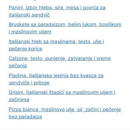
Panini, izbor hleba, sira, mesa i povrća za
italijanski sendvič
Bruskete sa paradajzom, belim lukom, bosiljkom
i maslinovim uljem
Italijanski hleb sa maslinama, testo, ulje i
pečenje korice
Calzone, testo, punjenje, zatvaranje i vreme
pečenja
Piadina, italijanska lepinja bez kvasca za
sendviče i priloge
Grisini, italijanski štapići sa maslinovim uljem i
začinima
Pizza bianca, maslinovo ulje, sir, začini i pečenje
bez paradajza