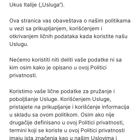
Ukus Italije („Usluga“).
Ova stranica vas obaveštava o našim politikama
u vezi sa prikupljanjem, korišćenjem i
otkrivanjem ličnih podataka kada koristite našu
Uslugu.
Nećemo koristiti niti deliti vaše podatke ni sa
kim osim kako je opisano u ovoj Politici
privatnosti.
Koristimo vaše lične podatke za pružanje i
poboljšanje Usluge. Korišćenjem Usluge,
pristajete na prikupljanje i korišćenje informacija
u skladu sa ovom politikom. Osim ako nije
drugačije definisano u ovoj Politici privatnosti,
termini koji se koriste u ovoj Politici privatnosti
imaju ista značenja kao u našim Uslovima i